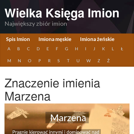
Wielka Księga Imion
Największy zbiór imion
Spis Imion
Imiona męskie
Imiona żeńskie
A
B
C
D
E
F
G
H
I
J
K
L
Ł
M
N
O
P
R
S
T
U
W
Z
Ż
Znaczenie imienia
Marzena