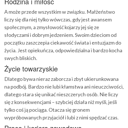
Rodzina i miłość
A może przede wszystkim w związku. Małżeństwo
liczy się dla niej tylko wówczas, gdy jest awansem
społecznym, a zmysłowość kojarzy jej się ze
słodyczami i dobrym jedzeniem. Swoim dzieciom od
początku zaszczepia ciekawość świata i entuzjazm do
życia. Jest opiekuńcza, odpowiedzialna i bardzo kocha
swych bliskich.
Życie towarzyskie
Dlatego bywa nieraz zaborcza i zbyt ukierunkowana
na podbój. Bardzo nie lubi kłamstwa ani nieuczciwości,
dlatego stara się unikać nieszczerych osób. Nie liczy
się z konsekwencjami – szybciej działa niż myśli, jeśli
tylko coś ją pociąga. Otacza się gronem
wypróbowanych przyjaciół i lubi z nimi spędzać czas.
Praca i kariera zawodowa