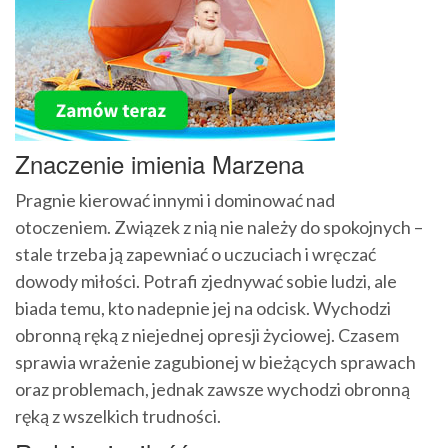
Znaczenie imienia Marzena
Pragnie kierować innymi i dominować nad
otoczeniem. Związek z nią nie należy do spokojnych –
stale trzeba ją zapewniać o uczuciach i wręczać
dowody miłości. Potrafi zjednywać sobie ludzi, ale
biada temu, kto nadepnie jej na odcisk. Wychodzi
obronną ręką z niejednej opresji życiowej. Czasem
sprawia wrażenie zagubionej w bieżących sprawach
oraz problemach, jednak zawsze wychodzi obronną
ręką z wszelkich trudności.