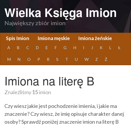
Wielka Księga Imion
Największy zbiór imion
Spis Imion
Imiona męskie
Imiona żeńskie
A
B
C
D
E
F
G
H
I
J
K
L
Ł
M
N
O
P
R
S
T
U
W
Z
Ż
Imiona na literę B
Znaleźliśmy
15
imion
Czy wiesz jakie jest pochodzenie imienia, i jakie ma
znaczenie? Czy wiesz, że imię opisuje charakter danej
osoby? Sprawdź poniżej znaczenie imion na literę B