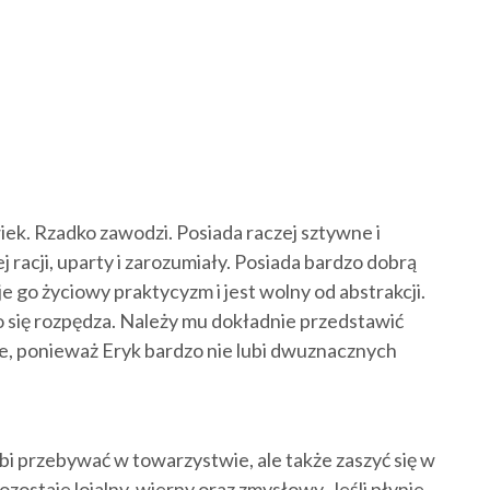
ek. Rzadko zawodzi. Posiada raczej sztywne i
racji, uparty i zarozumiały. Posiada bardzo dobrą
e go życiowy praktycyzm i jest wolny od abstrakcji.
o się rozpędza. Należy mu dokładnie przedstawić
je, ponieważ Eryk bardzo nie lubi dwuznacznych
ubi przebywać w towarzystwie, ale także zaszyć się w
staje lojalny, wierny oraz zmysłowy. Jeśli płynie