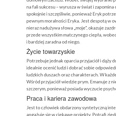
na fali sukcesu – wyrusza w świat i zapomina
spokojnie i szczęśliwie, ponieważ Eryk potrz
pewnym moralności Eryka. Jest despotą w owcz
nieraz nadużywa słowa „moje”, okazuje zazdr
przede wszystkim matczynego ciepła, wobec 
i bardziej zaradna od niego.
Życie towarzyskie
Potrzebuje jednak oparcia przyjaciół i dąży d
idealnie ocenić ludzi i dobrać sobie odpowied
ludzkich duszach oraz charakterach. W każdej
Wśród przyjaciół wiedzie prym. Emanuje z nie
szczerym, ponieważ posiada wyczucie psychol
Praca i kariera zawodowa
Jest to człowiek obdarzony syntetyczną inteli
angażuje się w ciekawe projekty. Potrafi zjed