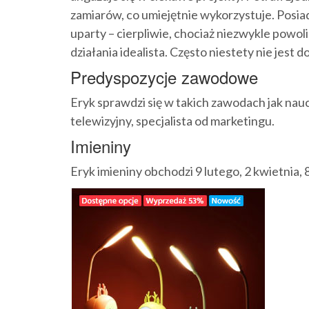
zamiarów, co umiejętnie wykorzystuje. Posiada
uparty – cierpliwie, chociaż niezwykle powo
działania idealista. Często niestety nie je
Predyspozycje zawodowe
Eryk sprawdzi się w takich zawodach jak naucz
telewizyjny, specjalista od marketingu.
Imieniny
Eryk imieniny obchodzi 9 lutego, 2 kwietnia, 8