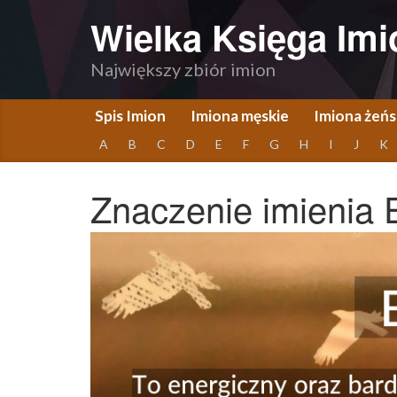
Wielka Księga Imi
Największy zbiór imion
Spis Imion
Imiona męskie
Imiona żeńs
A
B
C
D
E
F
G
H
I
J
K
Znaczenie imienia 