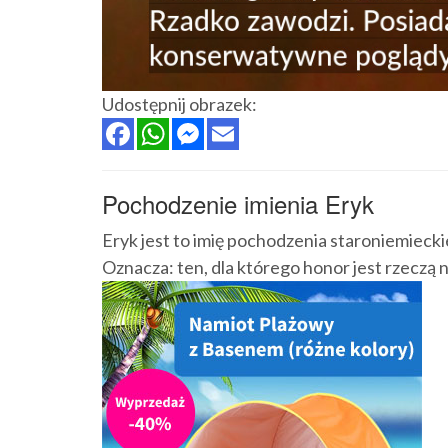
Udostępnij obrazek:
Pochodzenie imienia Eryk
Eryk jest to imię pochodzenia staroniemieckieg
Oznacza: ten, dla którego honor jest rzeczą 