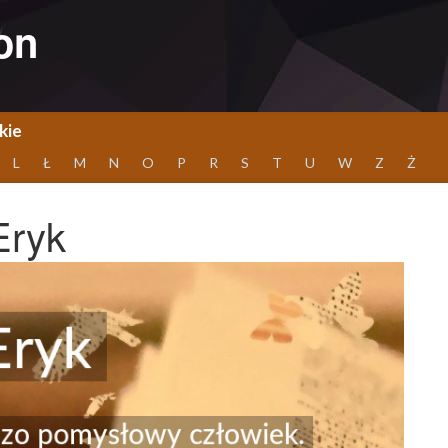
on
kie
L
Ł
M
N
O
P
R
S
T
U
W
Z
Ż
Eryk