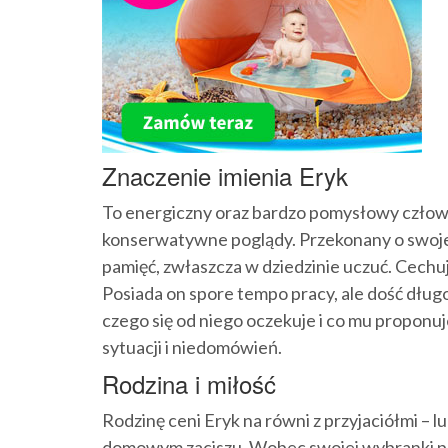
Znaczenie imienia Eryk
To energiczny oraz bardzo pomysłowy człowi
konserwatywne poglądy. Przekonany o swojej 
pamięć, zwłaszcza w dziedzinie uczuć. Cechuj
Posiada on spore tempo pracy, ale dość dług
czego się od niego oczekuje i co mu proponu
sytuacji i niedomówień.
Rodzina i miłość
Rodzinę ceni Eryk na równi z przyjaciółmi – l
domowym zaciszu. Wobec swojej wybranki pozo