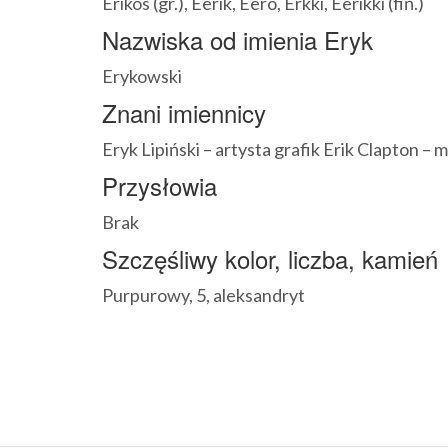
Erikos (gr.), Eerik, Eero, Erkki, Eerikki (fiń.)
Nazwiska od imienia Eryk
Erykowski
Znani imiennicy
Eryk Lipiński – artysta grafik Erik Clapton 
Przysłowia
Brak
Szczęśliwy kolor, liczba, kamień
Purpurowy, 5, aleksandryt