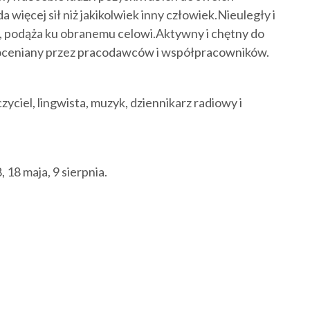
 więcej sił niż jakikolwiek inny człowiek.Nieuległy i
li, podąża ku obranemu celowi.Aktywny i chętny do
st doceniany przez pracodawców i współpracowników.
yciel, lingwista, muzyk, dziennikarz radiowy i
, 18 maja, 9 sierpnia.