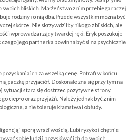
 o swoich bliskich. Małżeństwo z nim przebiega raczej
ebuje rodziny i o nią dba.Przede wszystkim można być
ej skórze! Nie skrzywdziłby nikogo z bliskich, ale
ość i wprowadza rządy twardej ręki. Eryk poszukuje
czego jego partnerka powinna być silna psychicznie
o pozyskania ich za wszelką cenę. Potrafi w końcu
nią paczkę przyjaciół. Doskonale zna się przy tym na
 sytuacji stara się dostrzec pozytywne strony.
go ciepło oraz przyjaźń. Należy jednak być z nim
ogiczne, a nie toleruje kłamstwa i obłudy.
gencją i sporą wrażliwością. Lubi ryzyko i chętnie
nywać sobie ludzi i pozyskiwać ich do swoich