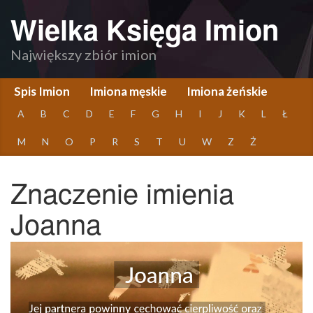
Wielka Księga Imion
Największy zbiór imion
Spis Imion
Imiona męskie
Imiona żeńskie
A
B
C
D
E
F
G
H
I
J
K
L
Ł
M
N
O
P
R
S
T
U
W
Z
Ż
Znaczenie imienia
Joanna