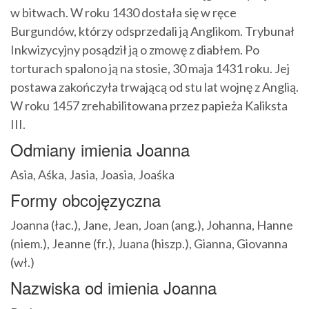
w bitwach. W roku 1430 dostała się w ręce
Burgundów, którzy odsprzedali ją Anglikom. Trybunał
Inkwizycyjny posądził ją o zmowę z diabłem. Po
torturach spalono ją na stosie, 30 maja 1431 roku. Jej
postawa zakończyła trwającą od stu lat wojnę z Anglią.
W roku 1457 zrehabilitowana przez papieża Kaliksta
III.
Odmiany imienia Joanna
Asia, Aśka, Jasia, Joasia, Joaśka
Formy obcojęzyczna
Joanna (łac.), Jane, Jean, Joan (ang.), Johanna, Hanne
(niem.), Jeanne (fr.), Juana (hiszp.), Gianna, Giovanna
(wł.)
Nazwiska od imienia Joanna