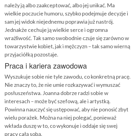
należy ją albo zaakceptować, albo jej unikać. Ma
wielkie poczucie humoru, szybko podejmuje decyzje i
sam jej widok niejednemu poprawia już nastrój.
Jednakże cechuje ją wielkie serce i ogromna
wrażliwość. Tak samo swobodnie czuje się zarówno w
towarzystwie kobiet, jak i mężczyzn – tak samo wierną
przyjaciółką pozostaje.
Praca i kariera zawodowa
Wyszukuje sobie nie tyle zawodu, co konkretną pracę.
Nie znaczy to, że nie umie rozkazywać i wymuszać
posłuszeństwa. Joanna dobrze radzi sobie w
interesach – może być szefową, ale i artystką.
Powinna nauczyć się ustępować, aby nie ponosić zbyt
wielu porażek. Można na niej polegać, ponieważ
wkłada duszę w to, co wykonuje i oddaje się swej
pracy całą sobą.