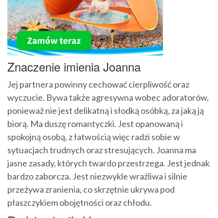
Znaczenie imienia Joanna
Jej partnera powinny cechować cierpliwość oraz
wyczucie. Bywa także agresywna wobec adoratorów,
ponieważ nie jest delikatną i słodką osóbką, za jaką ją
biorą. Ma duszę romantyczki. Jest opanowaną i
spokojną osobą, z łatwością więc radzi sobie w
sytuacjach trudnych oraz stresujących. Joanna ma
jasne zasady, których twardo przestrzega. Jest jednak
bardzo zaborcza. Jest niezwykle wrażliwa i silnie
przeżywa zranienia, co skrzętnie ukrywa pod
płaszczykiem obojętności oraz chłodu.