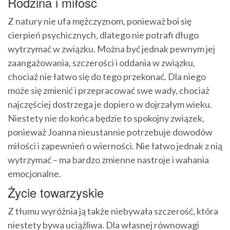
Rodzina i miłość
Z natury nie ufa mężczyznom, ponieważ boi się
cierpień psychicznych, dlatego nie potrafi długo
wytrzymać w związku. Można być jednak pewnym jej
zaangażowania, szczerości i oddania w związku,
chociaż nie łatwo się do tego przekonać. Dla niego
może się zmienić i przepracować swe wady, chociaż
najczęściej dostrzega je dopiero w dojrzałym wieku.
Niestety nie do końca będzie to spokojny związek,
ponieważ Joanna nieustannie potrzebuje dowodów
miłości i zapewnień o wierności. Nie łatwo jednak z nią
wytrzymać – ma bardzo zmienne nastroje i wahania
emocjonalne.
Życie towarzyskie
Z tłumu wyróżnia ją także niebywała szczerość, która
niestety bywa uciążliwa. Dla własnej równowagi