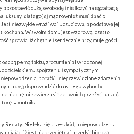
y pozostawić dużą swobodę i nie liczyć na egzaltację
 luksusy, dlatego jej mąż również musi dbać o
 Jest niezwykle wrażliwa i uczuciowa, a podstawę jej
est kochana. W swoim domu jest wzorową, często
ć sprawia, iż chętnie i serdecznie przyjmuje gości.
 osobą pełną taktu, zrozumienia i wrodzonej
uwodzicielskiemu spojrzeniu i sympatycznym
 niepowodzenia, porażki i nieprzewidziane zdarzenia
samym mogą doprowadzić do ostrego wybuchu
ale niechętnie zwierza się ze swoich przeżyć i uczuć.
naturę samotnika.
 Renaty. Nie lęka się przeszkód, a niepowodzenia
adniając, iż jest nieprzeciętną i przedsiębiorczą