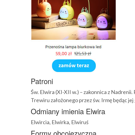
Patroni
Św. Elwira (XI-XII w.) – zakonnica z Nadreni
Trewiru założonego przez św. Irmę będąc jej
Odmiany imienia Elwira
Elwircia, Elwirka, Elwiruś
Formy obcojęzyczna