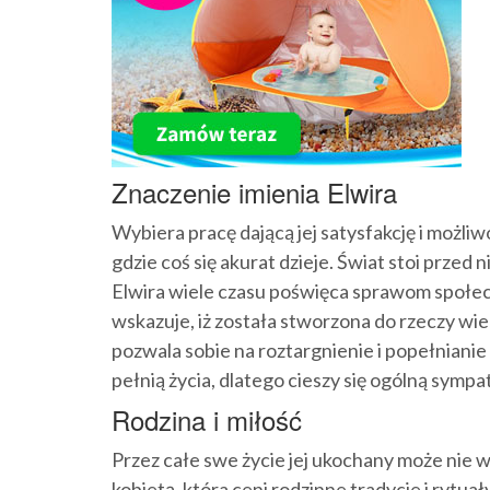
Znaczenie imienia Elwira
Wybiera pracę dającą jej satysfakcję i możl
gdzie coś się akurat dzieje. Świat stoi przed 
Elwira wiele czasu poświęca sprawom społec
wskazuje, iż została stworzona do rzeczy wiel
pozwala sobie na roztargnienie i popełniani
pełnią życia, dlatego cieszy się ogólną sympat
Rodzina i miłość
Przez całe swe życie jej ukochany może nie wi
kobietą, która ceni rodzinne tradycje i rytu