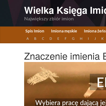
Wielka Księga Imi
Największy zbiór imion
Spis Imion
Imiona męskie
Imiona żeńs
A
B
C
D
E
F
G
H
I
J
K
Znaczenie imienia 