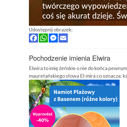
Udostępnij obrazek:
Pochodzenie imienia Elwira
Elwira to imię żeńskie o nie do końca pewny
mauretańskiego słowa El-mira co oznacza: ksi