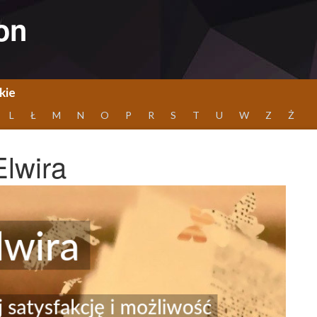
on
kie
L
Ł
M
N
O
P
R
S
T
U
W
Z
Ż
Elwira