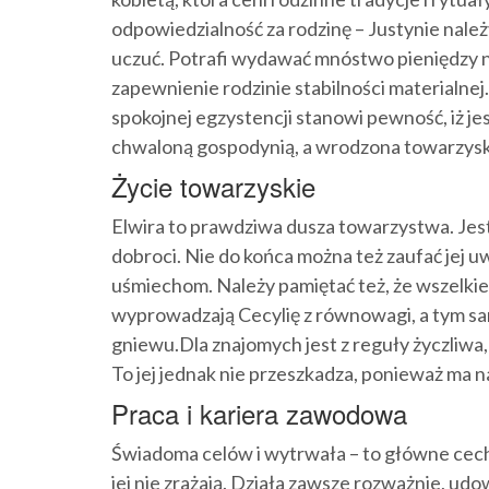
odpowiedzialność za rodzinę – Justynie należ
uczuć. Potrafi wydawać mnóstwo pieniędzy na
zapewnienie rodzinie stabilności materialnej.
spokojnej egzystencji stanowi pewność, iż j
chwaloną gospodynią, a wrodzona towarzyskoś
Życie towarzyskie
Elwira to prawdziwa dusza towarzystwa. Jest
dobroci. Nie do końca można też zaufać jej 
uśmiechom. Należy pamiętać też, że wszelkie
wyprowadzają Cecylię z równowagi, a tym 
gniewu.Dla znajomych jest z reguły życzliwa, 
To jej jednak nie przeszkadza, ponieważ ma 
Praca i kariera zawodowa
Świadoma celów i wytrwała – to główne cechy
jej nie zrażają. Działa zawsze rozważnie, udow