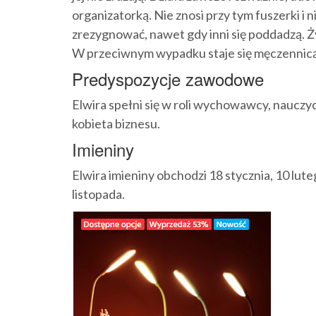
organizatorką. Nie znosi przy tym fuszerki i n
zrezygnować, nawet gdy inni się poddadzą. Żyj
W przeciwnym wypadku staje się męczennicą, 
Predyspozycje zawodowe
Elwira spełni się w roli wychowawcy, nauczyci
kobieta biznesu.
Imieniny
Elwira imieniny obchodzi 18 stycznia, 10 lutego
listopada.