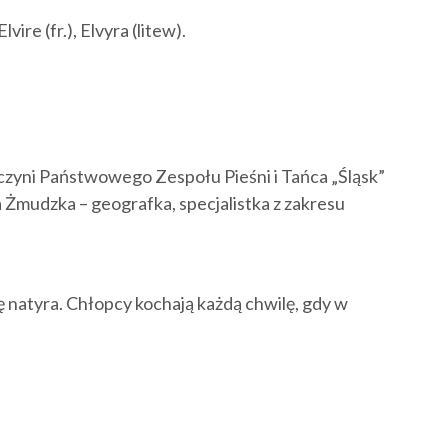
vire (fr.), Elvyra (litew).
zyni Państwowego Zespołu Pieśni i Tańca „Śląsk”
 Żmudzka – geografka, specjalistka z zakresu
ię natyra. Chłopcy kochają każdą chwilę, gdy w