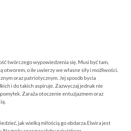
iwość twórczego wypowiedzenia się. Musi być tam,
nią otworem, o ile uwierzy we własne siły i możliwości.
znym oraz patriotycznym. Jej sposób bycia
kich i do takich aspiruje. Zazwyczaj jednak nie
e pomyłek. Zaraża otoczenie entuzjazmem oraz
ią.
edzieć, jak wielką miłością go obdarza.Elwira jest
ały. Na mężu spoczywałaby największa