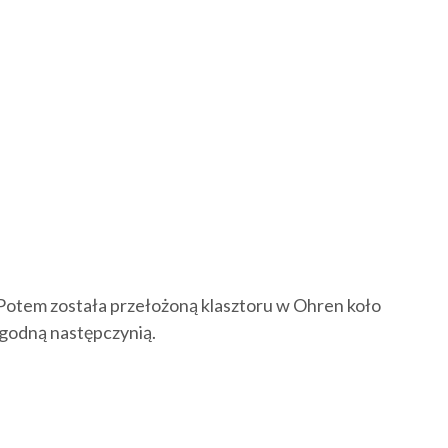
i. Potem została przełożoną klasztoru w Ohren koło
 godną następczynią.