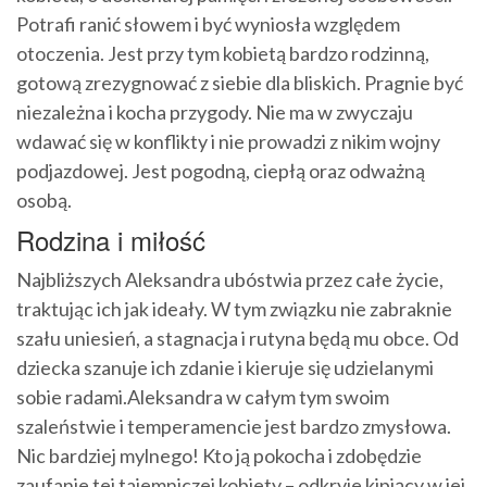
Potrafi ranić słowem i być wyniosła względem
otoczenia. Jest przy tym kobietą bardzo rodzinną,
gotową zrezygnować z siebie dla bliskich. Pragnie być
niezależna i kocha przygody. Nie ma w zwyczaju
wdawać się w konflikty i nie prowadzi z nikim wojny
podjazdowej. Jest pogodną, ciepłą oraz odważną
osobą.
Rodzina i miłość
Najbliższych Aleksandra ubóstwia przez całe życie,
traktując ich jak ideały. W tym związku nie zabraknie
szału uniesień, a stagnacja i rutyna będą mu obce. Od
dziecka szanuje ich zdanie i kieruje się udzielanymi
sobie radami.Aleksandra w całym tym swoim
szaleństwie i temperamencie jest bardzo zmysłowa.
Nic bardziej mylnego! Kto ją pokocha i zdobędzie
zaufanie tej tajemniczej kobiety – odkryje kipiący w jej