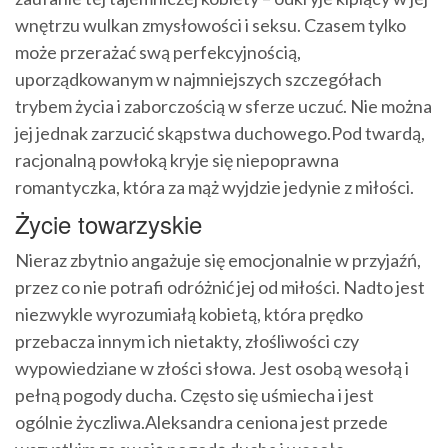
wnętrzu wulkan zmysłowości i seksu. Czasem tylko
może przerażać swą perfekcyjnością,
uporządkowanym w najmniejszych szczegółach
trybem życia i zaborczością w sferze uczuć. Nie można
jej jednak zarzucić skąpstwa duchowego.Pod twardą,
racjonalną powłoką kryje się niepoprawna
romantyczka, która za mąż wyjdzie jedynie z miłości.
Życie towarzyskie
Nieraz zbytnio angażuje się emocjonalnie w przyjaźń,
przez co nie potrafi odróżnić jej od miłości. Nadto jest
niezwykle wyrozumiałą kobietą, która prędko
przebacza innym ich nietakty, złośliwości czy
wypowiedziane w złości słowa. Jest osobą wesołą i
pełną pogody ducha. Często się uśmiecha i jest
ogólnie życzliwa.Aleksandra ceniona jest przede