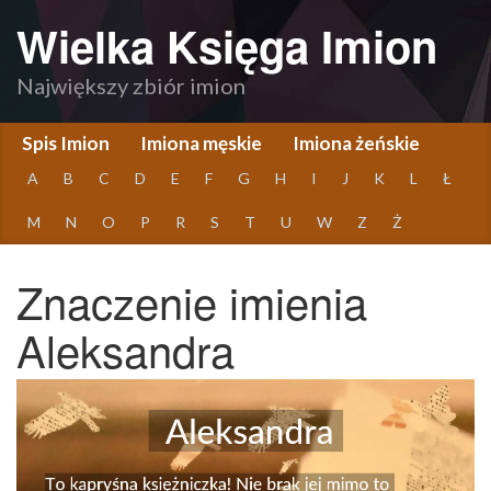
Wielka Księga Imion
Największy zbiór imion
Spis Imion
Imiona męskie
Imiona żeńskie
A
B
C
D
E
F
G
H
I
J
K
L
Ł
M
N
O
P
R
S
T
U
W
Z
Ż
Znaczenie imienia
Aleksandra