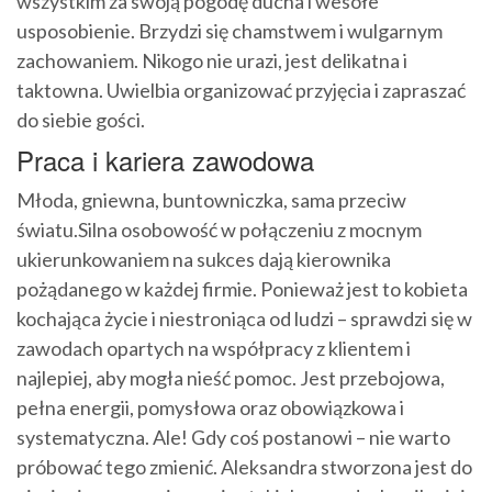
wszystkim za swoją pogodę ducha i wesołe
usposobienie. Brzydzi się chamstwem i wulgarnym
zachowaniem. Nikogo nie urazi, jest delikatna i
taktowna. Uwielbia organizować przyjęcia i zapraszać
do siebie gości.
Praca i kariera zawodowa
Młoda, gniewna, buntowniczka, sama przeciw
światu.Silna osobowość w połączeniu z mocnym
ukierunkowaniem na sukces dają kierownika
pożądanego w każdej firmie. Ponieważ jest to kobieta
kochająca życie i niestroniąca od ludzi – sprawdzi się w
zawodach opartych na współpracy z klientem i
najlepiej, aby mogła nieść pomoc. Jest przebojowa,
pełna energii, pomysłowa oraz obowiązkowa i
systematyczna. Ale! Gdy coś postanowi – nie warto
próbować tego zmienić. Aleksandra stworzona jest do