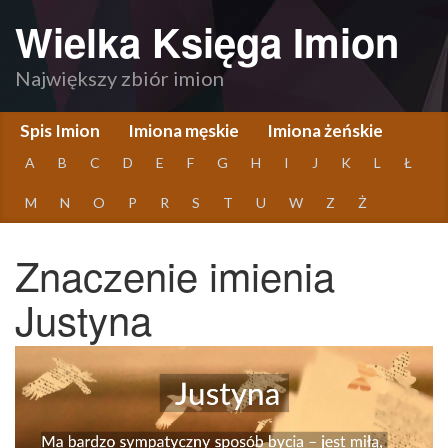
Wielka Księga Imion
Największy zbiór imion
Spis Imion
Imiona męskie
Imiona żeńskie
A
B
C
D
E
F
G
H
I
J
K
L
Ł
M
N
O
P
R
S
T
U
W
Z
Ż
Znaczenie imienia
Justyna