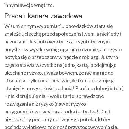
innymi swoje wnętrze.
Praca i kariera zawodowa
W sumiennym wypełnianiu obowiązków stara się
znaleźć ucieczkę przed społeczeństwem, a niekiedy i
uczuciami. Jest introwertyczką o syntetycznym
umyśle – wszystko w mig ogarnia i rozumie, ale często
potyka się o przeoczony w pędzie drobiazg. Justyna
często stawia wszystko na jedną kartę, podejmując
ukochane ryzyko, uważa bowiem, że nie ma nic do
stracenia. Tylko ona sama wie, ile trudu kosztuje ją
stanięcie na wysokości zadania! Pomimo dobrej intuicji
– nie kieruje się nią – woli utarte, sprawdzone
rozwiązania niż ryzyko (nawet ryzyko
przygody).Rewelacyjna aktorka i artystka! Duch
niespokojny podobny do rwącego potoku, który
posiada wyjątkową zdolność przystosowywania się.