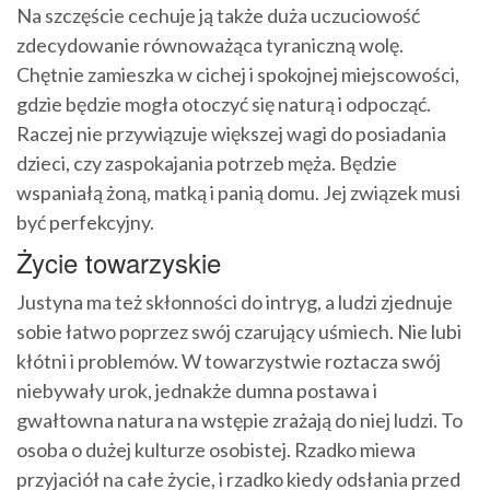
Na szczęście cechuje ją także duża uczuciowość
zdecydowanie równoważąca tyraniczną wolę.
Chętnie zamieszka w cichej i spokojnej miejscowości,
gdzie będzie mogła otoczyć się naturą i odpocząć.
Raczej nie przywiązuje większej wagi do posiadania
dzieci, czy zaspokajania potrzeb męża. Będzie
wspaniałą żoną, matką i panią domu. Jej związek musi
być perfekcyjny.
Życie towarzyskie
Justyna ma też skłonności do intryg, a ludzi zjednuje
sobie łatwo poprzez swój czarujący uśmiech. Nie lubi
kłótni i problemów. W towarzystwie roztacza swój
niebywały urok, jednakże dumna postawa i
gwałtowna natura na wstępie zrażają do niej ludzi. To
osoba o dużej kulturze osobistej. Rzadko miewa
przyjaciół na całe życie, i rzadko kiedy odsłania przed