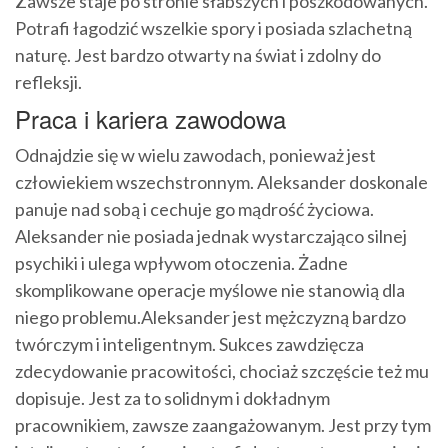
Zawsze staje po stronie słabszych i poszkodowanych.
Potrafi łagodzić wszelkie spory i posiada szlachetną
naturę. Jest bardzo otwarty na świat i zdolny do
refleksji.
Praca i kariera zawodowa
Odnajdzie się w wielu zawodach, ponieważ jest
człowiekiem wszechstronnym. Aleksander doskonale
panuje nad sobą i cechuje go mądrość życiowa.
Aleksander nie posiada jednak wystarczająco silnej
psychiki i ulega wpływom otoczenia. Żadne
skomplikowane operacje myślowe nie stanowią dla
niego problemu.Aleksander jest mężczyzną bardzo
twórczym i inteligentnym. Sukces zawdzięcza
zdecydowanie pracowitości, chociaż szczęście też mu
dopisuje. Jest za to solidnym i dokładnym
pracownikiem, zawsze zaangażowanym. Jest przy tym