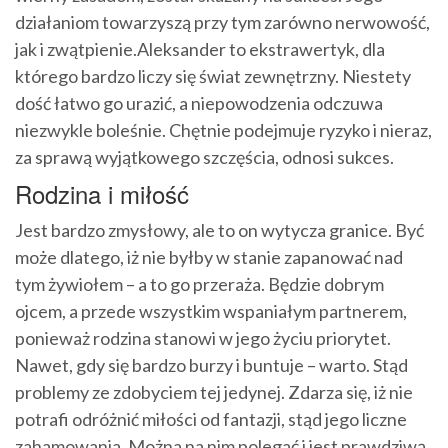
działaniom towarzyszą przy tym zarówno nerwowość,
jak i zwątpienie.Aleksander to ekstrawertyk, dla
którego bardzo liczy się świat zewnętrzny. Niestety
dość łatwo go urazić, a niepowodzenia odczuwa
niezwykle boleśnie. Chętnie podejmuje ryzyko i nieraz,
za sprawą wyjątkowego szczęścia, odnosi sukces.
Rodzina i miłość
Jest bardzo zmysłowy, ale to on wytycza granice. Być
może dlatego, iż nie byłby w stanie zapanować nad
tym żywiołem – a to go przeraża. Będzie dobrym
ojcem, a przede wszystkim wspaniałym partnerem,
ponieważ rodzina stanowi w jego życiu priorytet.
Nawet, gdy się bardzo burzy i buntuje – warto. Stąd
problemy ze zdobyciem tej jedynej. Zdarza się, iż nie
potrafi odróżnić miłości od fantazji, stąd jego liczne
zahamowania. Można na nim polegać i jest prawdziwą