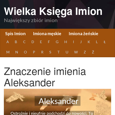
Wielka Księga Imion
Największy zbiór imion
Spis Imion
Imiona męskie
Imiona żeńskie
A
B
C
D
E
F
G
H
I
J
K
L
Ł
M
N
O
P
R
S
T
U
W
Z
Ż
Znaczenie imienia
Aleksander