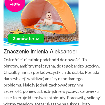
Znaczenie imienia Aleksander
Ostrożnie i nieufnie podchodzi do nowości. To
obrotny, ambitny mężczyzna, do tego bardzo uczciwy.
Chciałby nie raz posłać wszystkich do diabła. Posiada
dar szybkiej i wnikliwej analizy napotkanego
problemu. Należy jednak zachować przy nim
szczerość, ponieważ bezbłędnie wyczuwa człowieka,
a nie toleruje kłamstwa ani obłudy. Pracowity, solidny i
wierny zasadom, został skazany na sukces. Jego