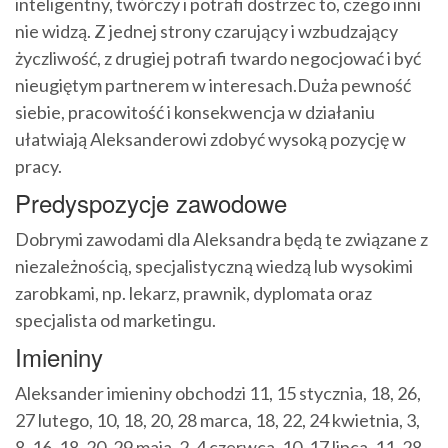
inteligentny, twórczy i potrafi dostrzec to, czego inni
nie widzą. Z jednej strony czarujący i wzbudzający
życzliwość, z drugiej potrafi twardo negocjować i być
nieugiętym partnerem w interesach.Duża pewność
siebie, pracowitość i konsekwencja w działaniu
ułatwiają Aleksanderowi zdobyć wysoką pozycję w
pracy.
Predyspozycje zawodowe
Dobrymi zawodami dla Aleksandra będą te związane z
niezależnością, specjalistyczną wiedzą lub wysokimi
zarobkami, np. lekarz, prawnik, dyplomata oraz
specjalista od marketingu.
Imieniny
Aleksander imieniny obchodzi 11, 15 stycznia, 18, 26,
27 lutego, 10, 18, 20, 28 marca, 18, 22, 24 kwietnia, 3,
8, 16, 18, 20, 29 maja, 2, 4 czerwca, 10, 17 lipca, 11, 28,