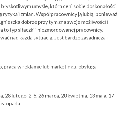
 błyskotliwym umyśle, która ceni sobie doskonałość i
ię ryzyka i zmian. Współpracownicy ją lubią, ponieważ
Agnieszka dobrze przy tym zna swoje możliwości i
a to typ siłaczki i niezmordowanej pracownicy.
wać nad każdą sytuacją. Jest bardzo zasadnicza i
o, praca w reklamie lub marketingu, obsługa
, 28 lutego, 2, 6, 26 marca, 20 kwietnia, 13 maja, 17
listopada.