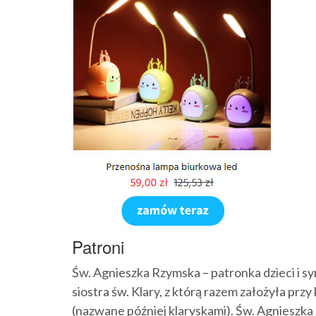
Patroni
Św. Agnieszka Rzymska – patronka dzieci i s
siostra św. Klary, z którą razem założyła prz
(nazwane później klaryskami). Św. Agnieszka z