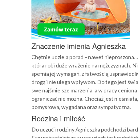
Znaczenie imienia Agnieszka
Chętnie udziela porad – nawet nieproszona. 
która robi duże wrażenie na mężczyznach. Ni
spełnia jej wymagań, z łatwością usprawiedli
drogą i nie ulega wpływom. Do tego jest świ
swe najśmielsze marzenia, a w pracy ceniona j
ograniczać nie można. Chociaż jest nieśmiała,
pomysłowa, wygadana oraz sympatyczna.
Rodzina i miłość
Do uczuć i rodziny Agnieszka podchodzi bard
Ewy najważniejsza w uczuciach jest radość dawa