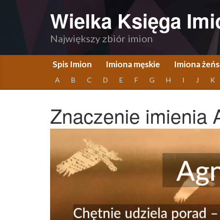
Wielka Księga Imi
Największy zbiór imion
Spis Imion
Imiona męskie
Imiona żeńs
A
B
C
D
E
F
G
H
I
J
K
Znaczenie imienia 