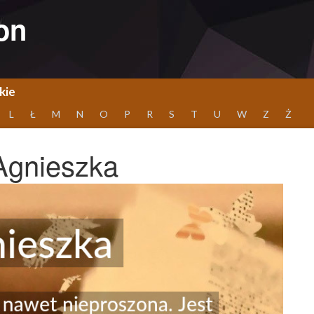
on
kie
L
Ł
M
N
O
P
R
S
T
U
W
Z
Ż
Agnieszka