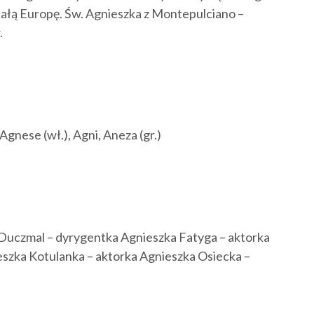
całą Europę. Św. Agnieszka z Montepulciano –
.
 Agnese (wł.), Agni, Aneza (gr.)
 Duczmal – dyrygentka Agnieszka Fatyga – aktorka
eszka Kotulanka – aktorka Agnieszka Osiecka –