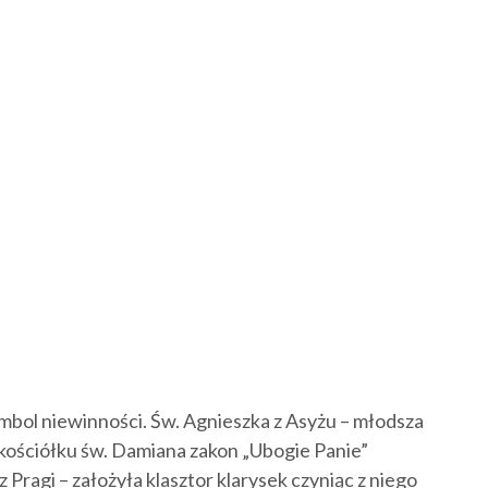
ymbol niewinności. Św. Agnieszka z Asyżu – młodsza
y kościółku św. Damiana zakon „Ubogie Panie”
 Pragi – założyła klasztor klarysek czyniąc z niego