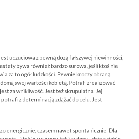
Jest uczuciowa z pewną dozą fałszywej niewinności,
estety bywa również bardzo surowa, jeśli ktoś nie
wia za to ogół ludzkości. Pewnie kroczy obraną
adomą swej wartości kobietą. Potrafi zrealizować
est za wnikliwość. Jest też skrupulatna. Jej
 potrafi z determinacją zdążać do celu. Jest
zo energicznie, czasem nawet spontanicznie. Dla
nia – i tak jak w pracy, tak i w domu, daje z siebie