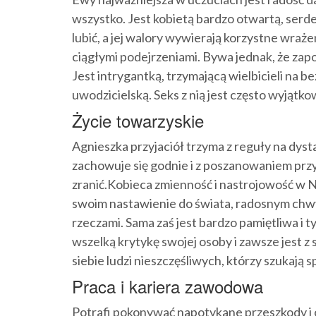
wszystko. Jest kobietą bardzo otwartą, serde
lubić, a jej walory wywierają korzystne wraże
ciągłymi podejrzeniami. Bywa jednak, że zapo
Jest intrygantką, trzymającą wielbicieli na b
uwodzicielską. Seks z nią jest często wyjątkowy
Życie towarzyskie
Agnieszka przyjaciół trzyma z reguły na dyst
zachowuje się godnie i z poszanowaniem przyj
zranić.Kobieca zmienność i nastrojowość w N
swoim nastawienie do świata, radosnym chw
rzeczami. Sama zaś jest bardzo pamiętliwa i 
wszelką krytykę swojej osoby i zawsze jest z
siebie ludzi nieszczęśliwych, którzy szukają s
Praca i kariera zawodowa
Potrafi pokonywać napotykane przeszkody i 