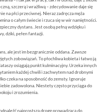
czną, szczerą i wrażliwą – zdecydowanie daje się
nie na płci przeciwnej. Nieraz zadręcza męża
mina o całym świecie i rzuca się w wir namiętności.
ezpieczny dystans. Jest osobą pełną wdzięku i
, dziki, pełen fantazji.
ans, ale jest im bezgranicznie oddana. Zawsze
ętych zobowiązań. To płochliwa kobieta i łatwo ją
ataszy osiągają punkt kulminacyjny. Urzeka innych
ytaniem każdej chwili i zachwytem nad drobnymi
tylko czeka na sposobność do zemsty. Ignoruje
 siebie zadowolona. Niestety często przyciąga do
pokoju i zrozumienia.
odnaleźć najprostszą drogę prowadzącą do