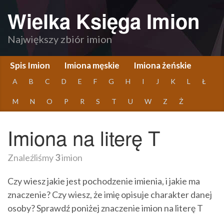
Wielka Księga Imion
Największy zbiór imion
Spis Imion
Imiona męskie
Imiona żeńskie
A
B
C
D
E
F
G
H
I
J
K
L
Ł
M
N
O
P
R
S
T
U
W
Z
Ż
Imiona na literę T
Znaleźliśmy
3
imion
Czy wiesz jakie jest pochodzenie imienia, i jakie ma
znaczenie? Czy wiesz, że imię opisuje charakter danej
osoby? Sprawdź poniżej znaczenie imion na literę T