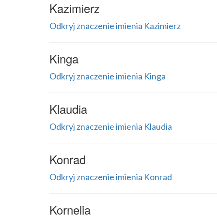
Kazimierz
Odkryj znaczenie imienia Kazimierz
Kinga
Odkryj znaczenie imienia Kinga
Klaudia
Odkryj znaczenie imienia Klaudia
Konrad
Odkryj znaczenie imienia Konrad
Kornelia