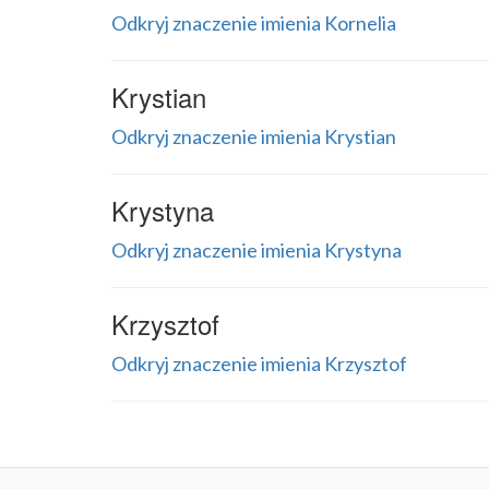
Odkryj znaczenie imienia Kornelia
Krystian
Odkryj znaczenie imienia Krystian
Krystyna
Odkryj znaczenie imienia Krystyna
Krzysztof
Odkryj znaczenie imienia Krzysztof