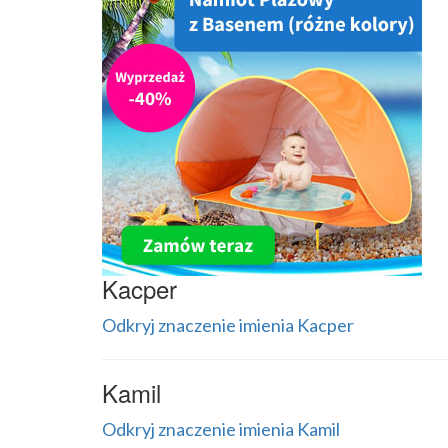
Kacper
Odkryj znaczenie imienia Kacper
Kamil
Odkryj znaczenie imienia Kamil