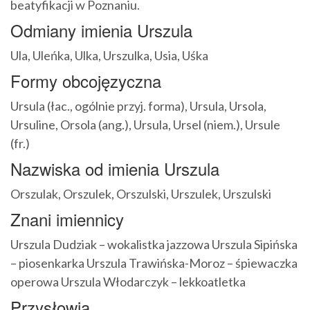
beatyfikacji w Poznaniu.
Odmiany imienia Urszula
Ula, Uleńka, Ulka, Urszulka, Usia, Uśka
Formy obcojęzyczna
Ursula (łac., ogólnie przyj. forma), Ursula, Ursola,
Ursuline, Orsola (ang.), Ursula, Ursel (niem.), Ursule
(fr.)
Nazwiska od imienia Urszula
Orszulak, Orszulek, Orszulski, Urszulek, Urszulski
Znani imiennicy
Urszula Dudziak – wokalistka jazzowa Urszula Sipińska
– piosenkarka Urszula Trawińska-Moroz – śpiewaczka
operowa Urszula Włodarczyk – lekkoatletka
Przysłowia