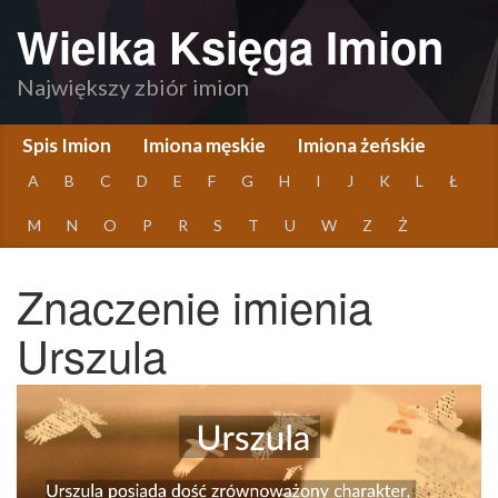
Wielka Księga Imion
Największy zbiór imion
Spis Imion
Imiona męskie
Imiona żeńskie
A
B
C
D
E
F
G
H
I
J
K
L
Ł
M
N
O
P
R
S
T
U
W
Z
Ż
Znaczenie imienia
Urszula