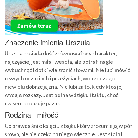
Znaczenie imienia Urszula
Urszula posiada dość zrównoważony charakter,
najczęściej jest miła i wesoła, ale potrafi nagle
wybuchnąć i dotkliwie zranić słowami. Nie lubi mówić
o swych uczuciach i przeżyciach, wobec czego
niewielu dobrze ją zna. Nie lubi za to, kiedy ktoś jej
wydaje rozkazy. Jest pełna wdzięku i taktu, choć
czasem pokazuje pazur.
Rodzina i miłość
Co prawda śni o księciu z bajki, który zrozumie ją w pół
słowa, ale nie czeka na niego wiecznie. Jest stała i