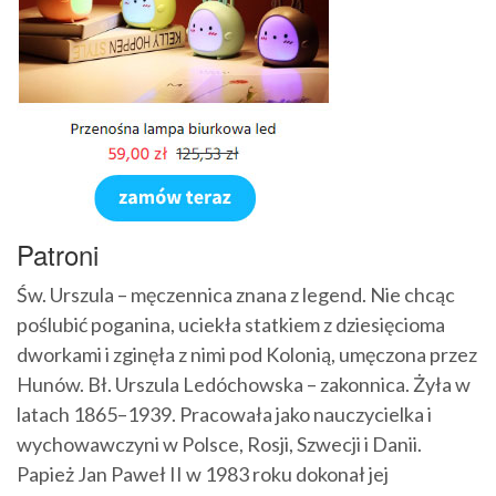
Patroni
Św. Urszula – męczennica znana z legend. Nie chcąc
poślubić poganina, uciekła statkiem z dziesięcioma
dworkami i zginęła z nimi pod Kolonią, umęczona przez
Hunów. Bł. Urszula Ledóchowska – zakonnica. Żyła w
latach 1865–1939. Pracowała jako nauczycielka i
wychowawczyni w Polsce, Rosji, Szwecji i Danii.
Papież Jan Paweł II w 1983 roku dokonał jej