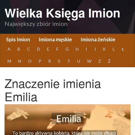
Wielka Księga Imion
Największy zbiór imion
Spis Imion
Imiona męskie
Imiona żeńskie
A
B
C
D
E
F
G
H
I
J
K
L
Ł
M
N
O
P
R
S
T
U
W
Z
Ż
Znaczenie imienia
Emilia