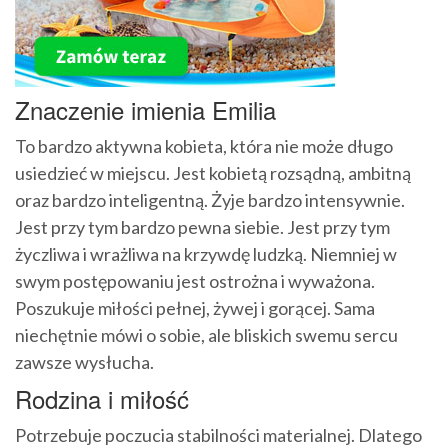
Znaczenie imienia Emilia
To bardzo aktywna kobieta, która nie może długo
usiedzieć w miejscu. Jest kobietą rozsądną, ambitną
oraz bardzo inteligentną. Żyje bardzo intensywnie.
Jest przy tym bardzo pewna siebie. Jest przy tym
życzliwa i wrażliwa na krzywdę ludzką. Niemniej w
swym postępowaniu jest ostrożna i wyważona.
Poszukuje miłości pełnej, żywej i gorącej. Sama
niechętnie mówi o sobie, ale bliskich swemu sercu
zawsze wysłucha.
Rodzina i miłość
Potrzebuje poczucia stabilności materialnej. Dlatego