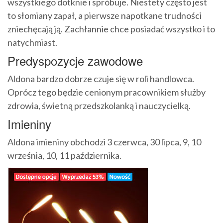
wszystkiego dotknie i spróbuje. Niestety często jest
to słomiany zapał, a pierwsze napotkane trudności
zniechęcają ją. Zachłannie chce posiadać wszystko i to
natychmiast.
Predyspozycje zawodowe
Aldona bardzo dobrze czuje się w roli handlowca.
Oprócz tego będzie cenionym pracownikiem służby
zdrowia, świetną przedszkolanką i nauczycielką.
Imieniny
Aldona imieniny obchodzi 3 czerwca, 30 lipca, 9, 10
września, 10, 11 października.