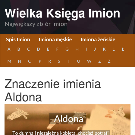
Wielka Księga Imion
Największy zbiór imion
Spis Imion
Imiona męskie
Imiona żeńskie
A
B
C
D
E
F
G
H
I
J
K
L
Ł
M
N
O
P
R
S
T
U
W
Z
Ż
Znaczenie imienia
Aldona