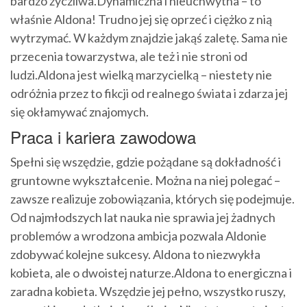
bardzo życzliwa.Dynamiczna i nieuchwytna – to
właśnie Aldona! Trudno jej się oprzeć i ciężko z nią
wytrzymać. W każdym znajdzie jakąś zaletę. Sama nie
przecenia towarzystwa, ale też i nie stroni od
ludzi.Aldona jest wielką marzycielką – niestety nie
odróżnia przez to fikcji od realnego świata i zdarza jej
się okłamywać znajomych.
Praca i kariera zawodowa
Spełni się wszędzie, gdzie pożądane są dokładność i
gruntowne wykształcenie. Można na niej polegać –
zawsze realizuje zobowiązania, których się podejmuje.
Od najmłodszych lat nauka nie sprawia jej żadnych
problemów a wrodzona ambicja pozwala Aldonie
zdobywać kolejne sukcesy. Aldona to niezwykła
kobieta, ale o dwoistej naturze.Aldona to energiczna i
zaradna kobieta. Wszędzie jej pełno, wszystko ruszy,