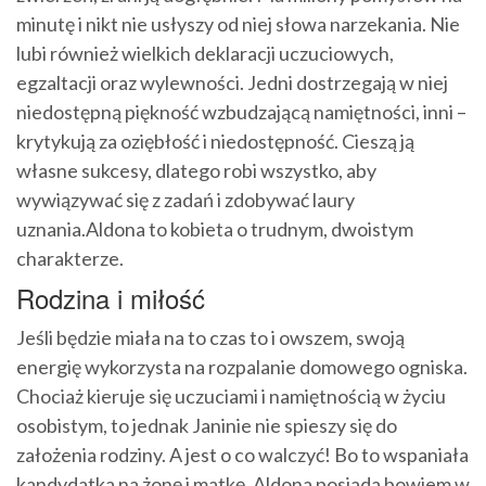
minutę i nikt nie usłyszy od niej słowa narzekania. Nie
lubi również wielkich deklaracji uczuciowych,
egzaltacji oraz wylewności. Jedni dostrzegają w niej
niedostępną piękność wzbudzającą namiętności, inni –
krytykują za oziębłość i niedostępność. Cieszą ją
własne sukcesy, dlatego robi wszystko, aby
wywiązywać się z zadań i zdobywać laury
uznania.Aldona to kobieta o trudnym, dwoistym
charakterze.
Rodzina i miłość
Jeśli będzie miała na to czas to i owszem, swoją
energię wykorzysta na rozpalanie domowego ogniska.
Chociaż kieruje się uczuciami i namiętnością w życiu
osobistym, to jednak Janinie nie spieszy się do
założenia rodziny. A jest o co walczyć! Bo to wspaniała
kandydatka na żonę i matkę. Aldona posiada bowiem w