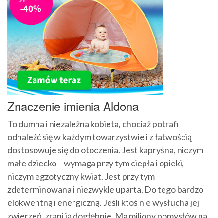
Znaczenie imienia Aldona
To dumna i niezależna kobieta, chociaż potrafi
odnaleźć się w każdym towarzystwie i z łatwością
dostosowuje się do otoczenia. Jest kapryśna, niczym
małe dziecko – wymaga przy tym ciepła i opieki,
niczym egzotyczny kwiat. Jest przy tym
zdeterminowana i niezwykle uparta. Do tego bardzo
elokwentną i energiczną. Jeśli ktoś nie wysłucha jej
zwierzeń, zrani ją dogłębnie. Ma miliony pomysłów na