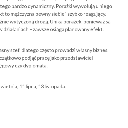
 tego bardzo dynamiczny. Porażki wywołują u niego
 to mężczyzna pewny siebie i szybko reagujący.
nie wytyczoną drogą. Unika porażek, ponieważ są
w działaniach – zawsze osiąga planowany efekt.
asny szef, dlatego często prowadzi własny biznes.
czątkowo podjąć pracę jako przedstawiciel
sięgowy czy dyplomata.
ietnia, 11 lipca, 13 listopada.