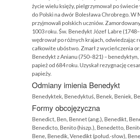
życie wielu księży, pielgrzymował po świecie
do Polski na dwór Bolesława Chrobrego. W Mi
przyjmowali polskich uczniów. Zamordowany
1003 roku. Św. Benedykt Józef Labre (1748–1
wędrował po różnych krajach, odwiedzając roz
całkowite ubóstwo. Zmarł z wycieńczenia or
Benedykt z Anianu (750–821) – benedyktyn, 
papież od 684 roku. Uzyskał rezygnację cesa
papieży.
Odmiany imienia Benedykt
Benedyktek, Benedyktuś, Benek, Beniek, Be
Formy obcojęzyczna
Benedict, Ben, Bennet (ang.), Benedikt, Bened
Benedicto, Benito (hiszp.), Benedetto, Benito
Bene, Benedik, Venedikt (połud.-słow), Bene