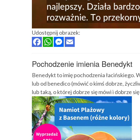
Udostępnij obrazek:
Pochodzenie imienia Benedykt
Benedykt to imię pochodzenia łacińskiego. 
lub od benedico (mówić o kimś dobrze, życzli
lub taką, o której dobrze się mówi i dobrze się 