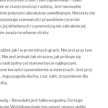
e ze statecznością i rodziną. Jest niezwykle
tnie jedynym i absolutnie uwielbianym. Niestety nie
ozostaje szarmancki i prawdziwie rycerski.
 jej składanych i z pewnością nie zabraknie jej
nie zważa na własne straty.
dźmi, jak i w przeróżnych grach. Nie jest przy tym
 Nie jest jednak tak straszny, jak próbuje się
 nadrzędny cel stanowi bycie najlepszym.
sne korzyści i powodzenie w interesach. Jest przy
Jego pogoda ducha, czar, takt, zrozumienie dla
zką.
rawdą – Benedykt jest tylko wygodny. Do tego
racuje.Wyjątkowo logiczny umysł, pewny siebie