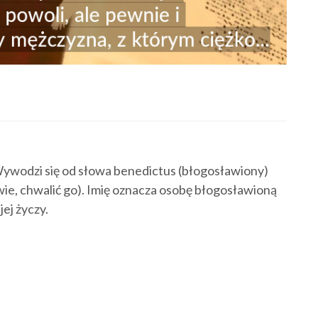
Wywodzi się od słowa benedictus (błogosławiony)
wie, chwalić go). Imię oznacza osobę błogosławioną
jej życzy.