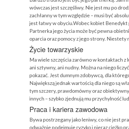
wówczas jest szczęśliwy. Nie jest mu po drodz
zachłanny w tym względzie – musi być absolu
jest łatwy w obyciu.Wobec kobiet Benedykt p
Partnerka jego życia może być pewna obietnic
oparcia oraz pomocy z jego strony. Niestety 
Życie towarzyskie
Ma wiele szczęścia zarówno w kontaktach z lu
ani sztywny, ani nudny. Można na niego liczyć.
pokazać. Jest dumnym zdobywcą, dla którego
Największą jednak wartością dla niego są wła
tym szczery, prawdomówny oraz obiektywny. 
innych – szybko zjednują mu przychylność lud
Praca i kariera zawodowa
Bywa postrzegany jako leniwy, co nie jest p
odważnie podejmuje ryzyko i nieraz ciężko p