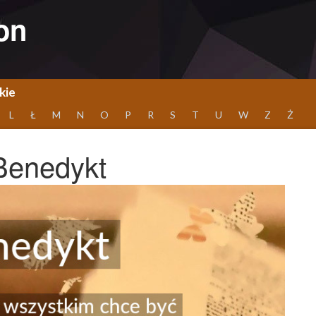
on
kie
L
Ł
M
N
O
P
R
S
T
U
W
Z
Ż
Benedykt