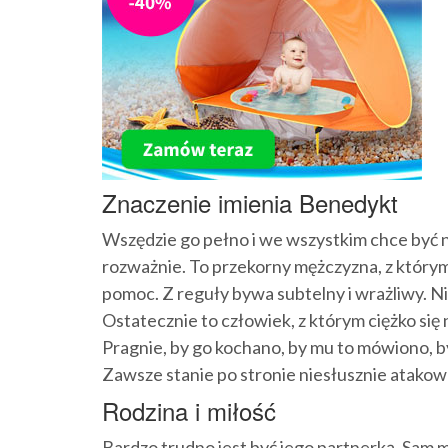
Znaczenie imienia Benedykt
Wszędzie go pełno i we wszystkim chce być na
rozważnie. To przekorny mężczyzna, z którym 
pomoc. Z reguły bywa subtelny i wrażliwy. N
Ostatecznie to człowiek, z którym ciężko się 
Pragnie, by go kochano, by mu to mówiono, by
Zawsze stanie po stronie niesłusznie atako
Rodzina i miłość
Bardzo trudno jest być jego partnerką. Sam m