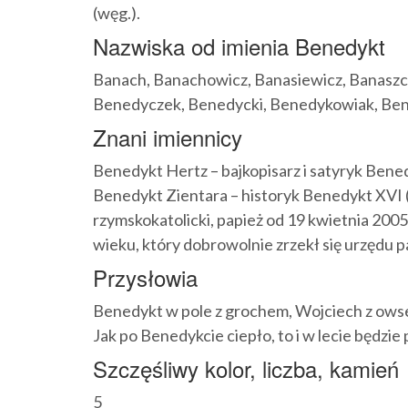
(węg.).
Nazwiska od imienia Benedykt
Banach, Banachowicz, Banasiewicz, Banaszc
Benedyczek, Benedycki, Benedykowiak, Be
Znani imiennicy
Benedykt Hertz – bajkopisarz i satyryk Bened
Benedykt Zientara – historyk Benedykt XVI 
rzymskokatolicki, papież od 19 kwietnia 2005
wieku, który dobrowolnie zrzekł się urzędu p
Przysłowia
Benedykt w pole z grochem, Wojciech z owsem
Jak po Benedykcie ciepło, to i w lecie będzie 
Szczęśliwy kolor, liczba, kamień
5