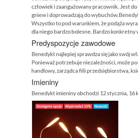
człowiek i zaangażowany pracownik. Jest do
gniew i doprowadzają do wybuchów.Benedykt
Wszystko to pod warunkiem, że podąża wyraź
dla niego bardzo bolesne. Bardzo konkretny 
Predyspozycje zawodowe
Benedykt najlepiej sprawdza się jako swój wł
Ponieważ potrzebuje niezależności, może po
handlowy, zarządca filii przedsiębiorstwa, k
Imieniny
Benedykt imieniny obchodzi 12 stycznia, 16 kw