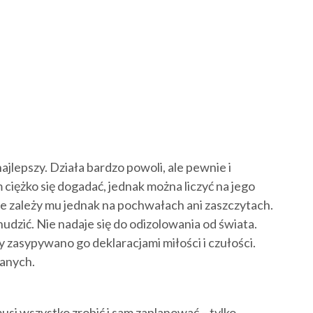
jlepszy. Działa bardzo powoli, ale pewnie i
ciężko się dogadać, jednak można liczyć na jego
ie zależy mu jednak na pochwałach ani zaszczytach.
nudzić. Nie nadaje się do odizolowania od świata.
 zasypywano go deklaracjami miłości i czułości.
wanych.
usi wszystko zrobić i sam zaplanować – tylko