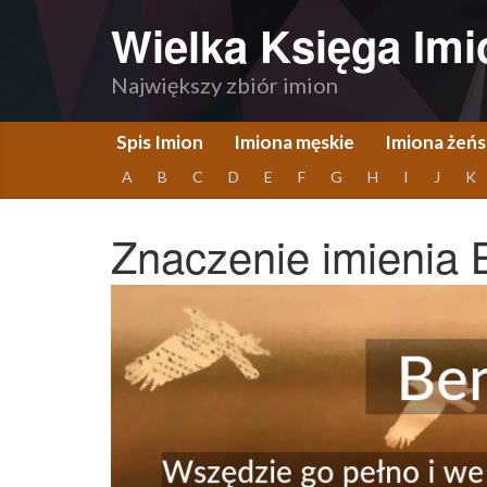
Wielka Księga Imi
Największy zbiór imion
Spis Imion
Imiona męskie
Imiona żeńs
A
B
C
D
E
F
G
H
I
J
K
Znaczenie imienia 