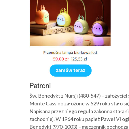
Patroni
Św. Benedykt z Nursji (480-547) – założyci
Monte Cassino założone w 529 roku stało się
Napisana przez niego reguła zakonna stała 
zachodniej. W 1964 roku papież Paweł VI o
Benedykt (970-1003) – męczennik pochodzą