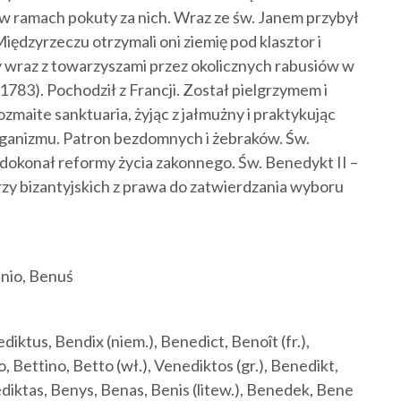
 w ramach pokuty za nich. Wraz ze św. Janem przybył
ędzyrzeczu otrzymali oni ziemię pod klasztor i
 wraz z towarzyszami przez okolicznych rabusiów w
783). Pochodził z Francji. Został pielgrzymem i
maite sanktuaria, żyjąc z jałmużny i praktykując
ganizmu. Patron bezdomnych i żebraków. Św.
dokonał reformy życia zakonnego. Św. Benedykt II –
rzy bizantyjskich z prawa do zatwierdzania wyboru
nio, Benuś
iktus, Bendix (niem.), Benedict, Benoît (fr.),
, Bettino, Betto (wł.), Venediktos (gr.), Benedikt,
diktas, Benys, Benas, Benis (litew.), Benedek, Bene