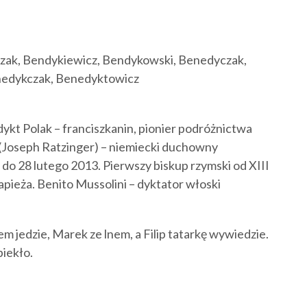
zak, Bendykiewicz, Bendykowski, Benedyczak,
nedykczak, Benedyktowicz
ykt Polak – franciszkanin, pionier podróżnictwa
(Joseph Ratzinger) – niemiecki duchowny
 do 28 lutego 2013. Pierwszy biskup rzymski od XIII
apieża. Benito Mussolini – dyktator włoski
 jedzie, Marek ze lnem, a Filip tatarkę wywiedzie.
piekło.