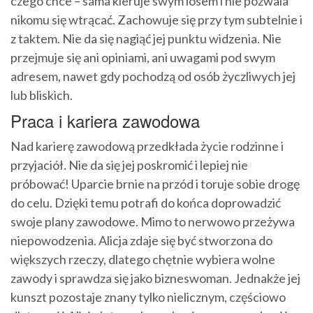
czego chce – sama kieruje swym losem i nie pozwala
nikomu się wtrącać. Zachowuje się przy tym subtelnie i
z taktem. Nie da się nagiąć jej punktu widzenia. Nie
przejmuje się ani opiniami, ani uwagami pod swym
adresem, nawet gdy pochodzą od osób życzliwych jej
lub bliskich.
Praca i kariera zawodowa
Nad karierę zawodową przedkłada życie rodzinne i
przyjaciół. Nie da się jej poskromić i lepiej nie
próbować! Uparcie brnie na przód i toruje sobie drogę
do celu. Dzięki temu potrafi do końca doprowadzić
swoje plany zawodowe. Mimo to nerwowo przeżywa
niepowodzenia. Alicja zdaje się być stworzona do
większych rzeczy, dlatego chętnie wybiera wolne
zawody i sprawdza się jako bizneswoman. Jednakże jej
kunszt pozostaje znany tylko nielicznym, częściowo