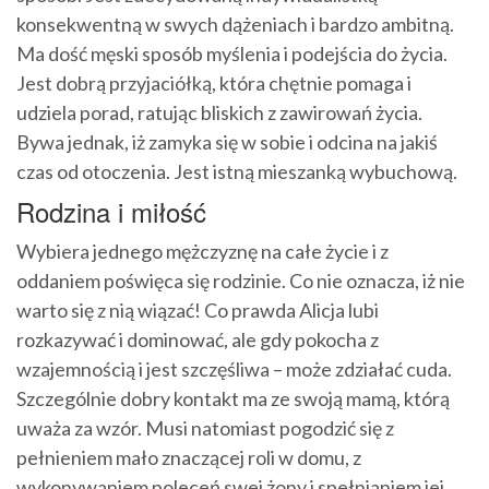
konsekwentną w swych dążeniach i bardzo ambitną.
Ma dość męski sposób myślenia i podejścia do życia.
Jest dobrą przyjaciółką, która chętnie pomaga i
udziela porad, ratując bliskich z zawirowań życia.
Bywa jednak, iż zamyka się w sobie i odcina na jakiś
czas od otoczenia. Jest istną mieszanką wybuchową.
Rodzina i miłość
Wybiera jednego mężczyznę na całe życie i z
oddaniem poświęca się rodzinie. Co nie oznacza, iż nie
warto się z nią wiązać! Co prawda Alicja lubi
rozkazywać i dominować, ale gdy pokocha z
wzajemnością i jest szczęśliwa – może zdziałać cuda.
Szczególnie dobry kontakt ma ze swoją mamą, którą
uważa za wzór. Musi natomiast pogodzić się z
pełnieniem mało znaczącej roli w domu, z
wykonywaniem poleceń swej żony i spełnianiem jej