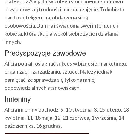
dlatego, iż Alicja łatwo ulega słomianemu zapałowi i
przy pierwszej trudności porzuca zajęcie. To kobieta
bardzo inteligentna, obdarzona silną
osobowością.Dumna i świadoma swej inteligencji
kobieta, która skupia wokół siebie życie i działania
innych.
Predyspozycje zawodowe
Alicja potrafi osiągnąć sukces w biznesie, marketingu,
organizacji i zarządzaniu, sztuce. Należy jednak
pamiętać, że sprawdza się tylko na mniej
odpowiedzialnych stanowiskach.
Imieniny
Alicja imieniny obchodzi 9, 10 stycznia, 3, 15 lutego, 18
kwietnia, 11, 18 maja, 12, 21 czerwca, 1 września, 14
października, 16 grudnia.