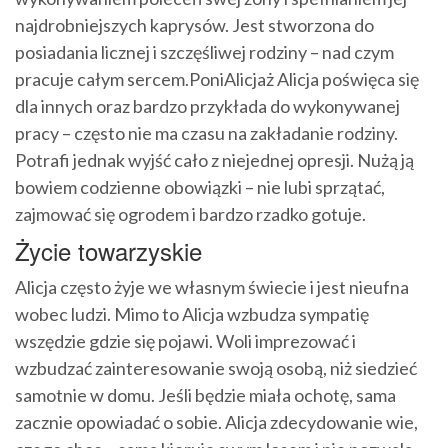
najdrobniejszych kaprysów. Jest stworzona do
posiadania licznej i szczęśliwej rodziny – nad czym
pracuje całym sercem.PoniAlicjaż Alicja poświęca się
dla innych oraz bardzo przykłada do wykonywanej
pracy – często nie ma czasu na zakładanie rodziny.
Potrafi jednak wyjść cało z niejednej opresji. Nużą ją
bowiem codzienne obowiązki – nie lubi sprzątać,
zajmować się ogrodem i bardzo rzadko gotuje.
Życie towarzyskie
Alicja często żyje we własnym świecie i jest nieufna
wobec ludzi. Mimo to Alicja wzbudza sympatię
wszędzie gdzie się pojawi. Woli imprezować i
wzbudzać zainteresowanie swoją osobą, niż siedzieć
samotnie w domu. Jeśli będzie miała ochotę, sama
zacznie opowiadać o sobie. Alicja zdecydowanie wie,