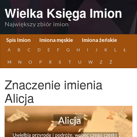
Wielka Księga Imion
Największy zbiór imion
Spis Imion
Imiona męskie
Imiona żeńskie
A
B
C
D
E
F
G
H
I
J
K
L
Ł
M
N
O
P
R
S
T
U
W
Z
Ż
Znaczenie imienia
Alicja